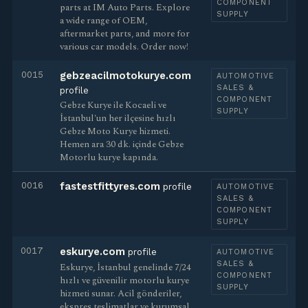
COMPONENT
parts at IM Auto Parts. Explore
SUPPLY
a wide range of OEM,
aftermarket parts, and more for
various car models. Order now!
0015
gebzeacilmotokurye.com
AUTOMOTIVE
SALES &
profile
COMPONENT
Gebze Kurye ile Kocaeli ve
SUPPLY
İstanbul'un her ilçesine hızlı
Gebze Moto Kurye hizmeti.
Hemen ara 30 dk. içinde Gebze
Motorlu kurye kapında.
0016
fastestfittyres.com
profile
AUTOMOTIVE
SALES &
COMPONENT
SUPPLY
0017
eskurye.com
profile
AUTOMOTIVE
SALES &
Eskurye, İstanbul genelinde 7/24
COMPONENT
hızlı ve güvenilir motorlu kurye
SUPPLY
hizmeti sunar. Acil gönderiler,
ekspres teslimatlar ve kurumsal