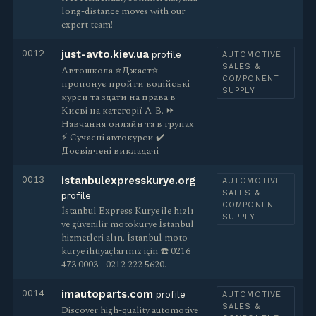
long-distance moves with our
expert team!
0012
just-avto.kiev.ua
profile
AUTOMOTIVE
SALES &
Автошкола ⭐Джаст⭐
COMPONENT
пропонує пройти водійські
SUPPLY
курси та здати на права в
Києві на категорії A-B. ⏩
Навчання онлайн та в групах
⚡ Сучасні автокурси ✔️
Досвідчені викладачі
0013
istanbulexpresskurye.org
AUTOMOTIVE
SALES &
profile
COMPONENT
İstanbul Express Kurye ile hızlı
SUPPLY
ve güvenilir motokurye İstanbul
hizmetleri alın. İstanbul moto
kurye ihtiyaçlarınız için ☎️ 0216
473 0003 - 0212 222 5620.
0014
imautoparts.com
profile
AUTOMOTIVE
SALES &
Discover high-quality automotive