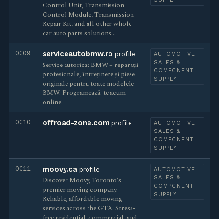
SUPPLY
Control Unit, Transmission
Control Module, Transmission
Repair Kit, and all other whole-
car auto parts solutions...
0009
serviceautobmw.ro
profile
AUTOMOTIVE
SALES &
Service autorizat BMW – reparații
COMPONENT
profesionale, întreținere și piese
SUPPLY
originale pentru toate modelele
BMW. Programează-te acum
online!
0010
offroad-zone.com
profile
AUTOMOTIVE
SALES &
COMPONENT
SUPPLY
0011
moovy.ca
profile
AUTOMOTIVE
SALES &
Discover Moovy, Toronto's
COMPONENT
premier moving company.
SUPPLY
Reliable, affordable moving
services across the GTA. Stress-
free residential, commercial, and