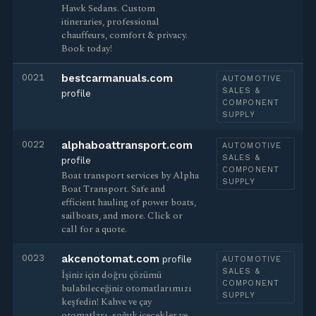
Hawk Sedans. Custom
itineraries, professional
chauffeurs, comfort & privacy.
Book today!
0021
bestcarmanuals.com
AUTOMOTIVE
SALES &
profile
COMPONENT
SUPPLY
0022
alphaboattransport.com
AUTOMOTIVE
SALES &
profile
COMPONENT
Boat transport services by Alpha
SUPPLY
Boat Transport. Safe and
efficient hauling of power boats,
sailboats, and more. Click or
call for a quote.
0023
akcenotomat.com
profile
AUTOMOTIVE
SALES &
İşiniz için doğru çözümü
COMPONENT
bulabileceğiniz otomatlarımızı
SUPPLY
keşfedin! Kahve ve çay
otomatları, soğuk içecekler ve