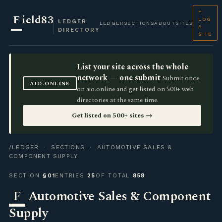
+
F
ield83
LOG
LEDGER
LEDGER
SECTIONS
ABOUT
SITES
A
DIRECTORY
SITE
List your site across the whole
network — one submit
Submit once
AIO.ONLINE
on aio.online and get listed on 500+ web
directories at the same time.
Get listed on 500+ sites →
/LEDGER
·
SECTIONS
· AUTOMOTIVE SALES &
COMPONENT SUPPLY
SECTION
§01
ENTRIES
25
OF TOTAL
858
F
Automotive Sales & Component
Supply