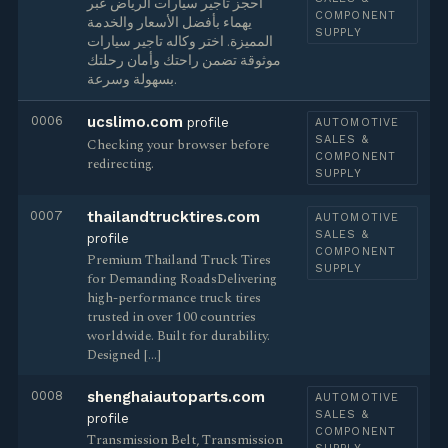
احجز تأجير سيارات الرياض عبر
COMPONENT
يهماء بأفضل الأسعار والخدمة
SUPPLY
المميزة. اختر وكاله تاجير سيارات
موثوقة تضمن راحتك وأمان رحلتك
بسهولة وسرعة.
0006
ucslimo.com
profile
AUTOMOTIVE
SALES &
Checking your browser before
COMPONENT
redirecting.
SUPPLY
0007
thailandtrucktires.com
AUTOMOTIVE
SALES &
profile
COMPONENT
Premium Thailand Truck Tires
SUPPLY
for Demanding RoadsDelivering
high-performance truck tires
trusted in over 100 countries
worldwide. Built for durability.
Designed […]
0008
shenghaiautoparts.com
AUTOMOTIVE
SALES &
profile
COMPONENT
Transmission Belt, Transmission