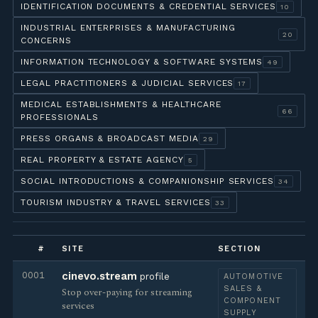
IDENTIFICATION DOCUMENTS & CREDENTIAL SERVICES
10
INDUSTRIAL ENTERPRISES & MANUFACTURING
20
CONCERNS
INFORMATION TECHNOLOGY & SOFTWARE SYSTEMS
49
LEGAL PRACTITIONERS & JUDICIAL SERVICES
17
MEDICAL ESTABLISHMENTS & HEALTHCARE
66
PROFESSIONALS
PRESS ORGANS & BROADCAST MEDIA
29
REAL PROPERTY & ESTATE AGENCY
5
SOCIAL INTRODUCTIONS & COMPANIONSHIP SERVICES
34
TOURISM INDUSTRY & TRAVEL SERVICES
33
#
SITE
SECTION
0001
cinevo.stream
profile
AUTOMOTIVE
SALES &
Stop over-paying for streaming
COMPONENT
services
SUPPLY