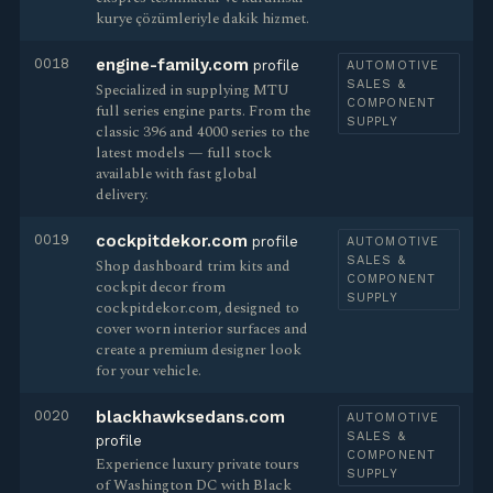
kurye çözümleriyle dakik hizmet.
0018
engine-family.com
profile
AUTOMOTIVE
SALES &
Specialized in supplying MTU
COMPONENT
full series engine parts. From the
SUPPLY
classic 396 and 4000 series to the
latest models — full stock
available with fast global
delivery.
0019
cockpitdekor.com
profile
AUTOMOTIVE
SALES &
Shop dashboard trim kits and
COMPONENT
cockpit decor from
SUPPLY
cockpitdekor.com, designed to
cover worn interior surfaces and
create a premium designer look
for your vehicle.
0020
blackhawksedans.com
AUTOMOTIVE
SALES &
profile
COMPONENT
Experience luxury private tours
SUPPLY
of Washington DC with Black