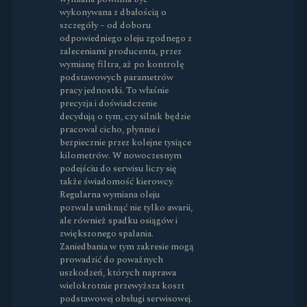
wykonywana z dbałością o
szczegóły – od doboru
odpowiedniego oleju zgodnego z
zaleceniami producenta, przez
wymianę filtra, aż po kontrolę
podstawowych parametrów
pracy jednostki. To właśnie
precyzja i doświadczenie
decydują o tym, czy silnik będzie
pracował cicho, płynnie i
bezpiecznie przez kolejne tysiące
kilometrów. W nowoczesnym
podejściu do serwisu liczy się
także świadomość kierowcy.
Regularna wymiana oleju
pozwala uniknąć nie tylko awarii,
ale również spadku osiągów i
zwiększonego spalania.
Zaniedbania w tym zakresie mogą
prowadzić do poważnych
uszkodzeń, których naprawa
wielokrotnie przewyższa koszt
podstawowej obsługi serwisowej.