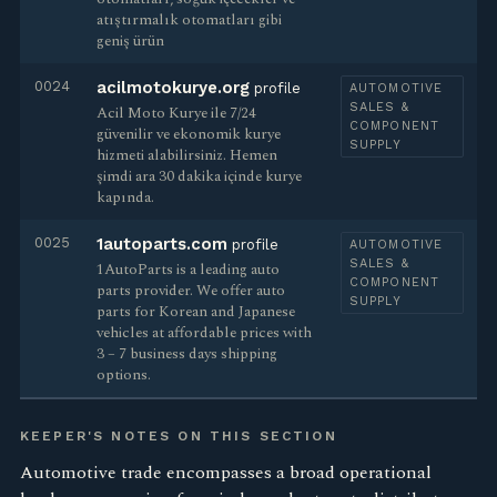
atıştırmalık otomatları gibi
geniş ürün
0024
acilmotokurye.org
profile
AUTOMOTIVE
SALES &
Acil Moto Kurye ile 7/24
COMPONENT
güvenilir ve ekonomik kurye
SUPPLY
hizmeti alabilirsiniz. Hemen
şimdi ara 30 dakika içinde kurye
kapında.
0025
1autoparts.com
profile
AUTOMOTIVE
SALES &
1AutoParts is a leading auto
COMPONENT
parts provider. We offer auto
SUPPLY
parts for Korean and Japanese
vehicles at affordable prices with
3 – 7 business days shipping
options.
KEEPER'S NOTES ON THIS SECTION
Automotive trade encompasses a broad operational