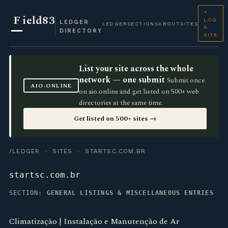
+
F
ield83
LOG
LEDGER
LEDGER
SECTIONS
ABOUT
SITES
A
DIRECTORY
SITE
List your site across the whole
network — one submit
Submit once
AIO.ONLINE
on aio.online and get listed on 500+ web
directories at the same time.
Get listed on 500+ sites →
/LEDGER
·
SITES
· STARTSC.COM.BR
startsc.com.br
SECTION:
GENERAL LISTINGS & MISCELLANEOUS ENTRIES
Climatização | Instalação e Manutenção de Ar