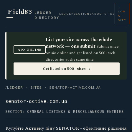
+
F
ield83
LOG
LEDGER
LEDGER
SECTIONS
ABOUT
SITES
A
DIRECTORY
SITE
List your site across the whole
network — one submit
Submit once
AIO.ONLINE
on aio.online and get listed on 500+ web
directories at the same time.
Get listed on 500+ sites →
/LEDGER
·
SITES
· SENATOR-ACTIVE.COM.UA
senator-active.com.ua
SECTION:
GENERAL LISTINGS & MISCELLANEOUS ENTRIES
Купуйте Активну піну SENATOR - ефективне рішення