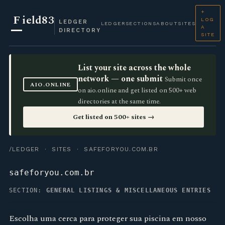
+
F
ield83
LOG
LEDGER
LEDGER
SECTIONS
ABOUT
SITES
A
DIRECTORY
SITE
List your site across the whole
network — one submit
Submit once
AIO.ONLINE
on aio.online and get listed on 500+ web
directories at the same time.
Get listed on 500+ sites →
/LEDGER
·
SITES
· SAFEFORYOU.COM.BR
safeforyou.com.br
SECTION:
GENERAL LISTINGS & MISCELLANEOUS ENTRIES
Escolha uma cerca para proteger sua piscina em nosso