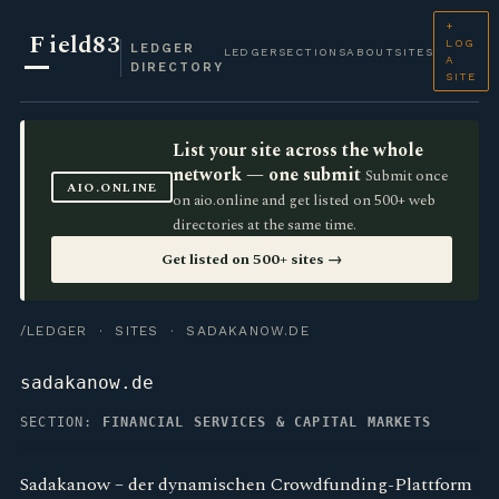
+
F
ield83
LOG
LEDGER
LEDGER
SECTIONS
ABOUT
SITES
A
DIRECTORY
SITE
List your site across the whole
network — one submit
Submit once
AIO.ONLINE
on aio.online and get listed on 500+ web
directories at the same time.
Get listed on 500+ sites →
/LEDGER
·
SITES
· SADAKANOW.DE
sadakanow.de
SECTION:
FINANCIAL SERVICES & CAPITAL MARKETS
Sadakanow – der dynamischen Crowdfunding-Plattform