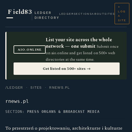
+
F
ield83
LOG
LEDGER
LEDGER
SECTIONS
ABOUT
SITES
A
DIRECTORY
SITE
List your site across the whole
network — one submit
Submit once
AIO.ONLINE
on aio.online and get listed on 500+ web
directories at the same time.
Get listed on 500+ sites →
/LEDGER
·
SITES
· RNEWS.PL
rnews.pl
SECTION:
PRESS ORGANS & BROADCAST MEDIA
To przestrzeń o projektowaniu, architekturze i kulturze