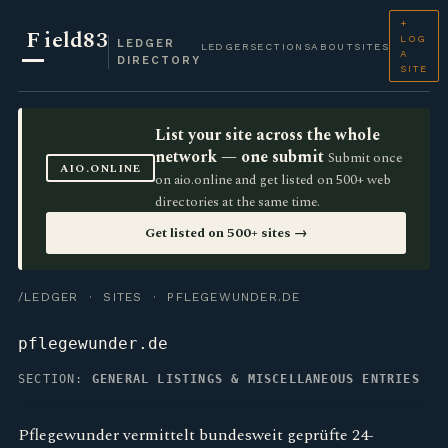
+
F
ield83
LOG
LEDGER
LEDGER
SECTIONS
ABOUT
SITES
A
DIRECTORY
SITE
List your site across the whole
network — one submit
Submit once
AIO.ONLINE
on aio.online and get listed on 500+ web
directories at the same time.
Get listed on 500+ sites →
/LEDGER
·
SITES
· PFLEGEWUNDER.DE
pflegewunder.de
SECTION:
GENERAL LISTINGS & MISCELLANEOUS ENTRIES
Pflegewunder vermittelt bundesweit geprüfte 24-