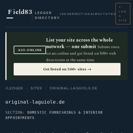
+
F
ield83
LOG
LEDGER
LEDGER
SECTIONS
ABOUT
SITES
A
DIRECTORY
SITE
List your site across the whole
network — one submit
Submit once
AIO.ONLINE
on aio.online and get listed on 500+ web
directories at the same time.
Get listed on 500+ sites →
/LEDGER
·
SITES
· ORIGINAL-LAGUIOLE.DE
original-laguiole.de
SECTION:
DOMESTIC FURNISHINGS & INTERIOR
APPOINTMENTS