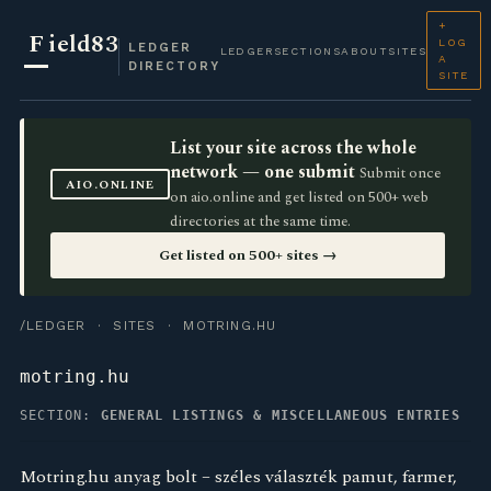
+
F
ield83
LOG
LEDGER
LEDGER
SECTIONS
ABOUT
SITES
A
DIRECTORY
SITE
List your site across the whole
network — one submit
Submit once
AIO.ONLINE
on aio.online and get listed on 500+ web
directories at the same time.
Get listed on 500+ sites →
/LEDGER
·
SITES
· MOTRING.HU
motring.hu
SECTION:
GENERAL LISTINGS & MISCELLANEOUS ENTRIES
Motring.hu anyag bolt – széles választék pamut, farmer,