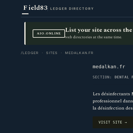
F
ield83
LEDGER DIRECTORY
List your site across t
AIO.ONLINE
web directories at the same time.
/LEDGER
·
SITES
· MEDALKAN.FR
medalkan.fr
SECTION:
DENTAL 
Les désinfectants
professionnel dans 
la désinfection des
VISIT SITE →