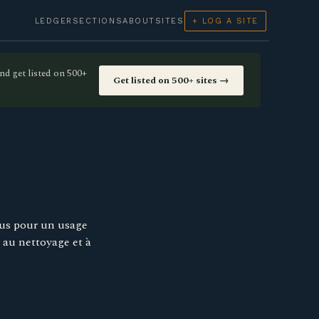
LEDGER
SECTIONS
ABOUT
SITES
+ LOG A SITE
nd get listed on 500+
Get listed on 500+ sites →
us pour un usage
s au nettoyage et à