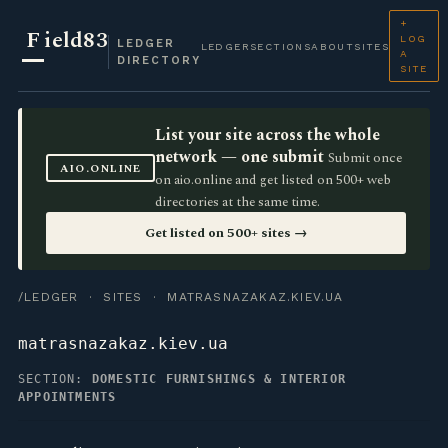
+
F
ield83
LOG
LEDGER
LEDGER
SECTIONS
ABOUT
SITES
A
DIRECTORY
SITE
List your site across the whole
network — one submit
Submit once
AIO.ONLINE
on aio.online and get listed on 500+ web
directories at the same time.
Get listed on 500+ sites →
/LEDGER
·
SITES
· MATRASNAZAKAZ.KIEV.UA
matrasnazakaz.kiev.ua
SECTION:
DOMESTIC FURNISHINGS & INTERIOR
APPOINTMENTS