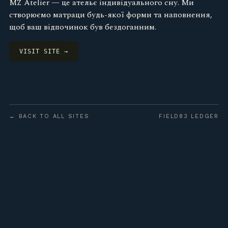
MZ Atelier — це ательє індивідуального сну. Ми
створюємо матраци будь-якої форми та наповнення,
щоб ваш відпочинок був бездоганним.
VISIT SITE →
← BACK TO ALL SITES
FIELD83 LEDGER