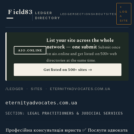
+
F
ield83
LOG
LEDGER
LEDGER
SECTIONS
ABOUT
SITES
A
DIRECTORY
SITE
List your site across the whole
network — one submit
Submit once
AIO.ONLINE
on aio.online and get listed on 500+ web
directories at the same time.
Get listed on 500+ sites →
/LEDGER
·
SITES
· ETERNITYADVOCATES.COM.UA
eternityadvocates.com.ua
SECTION:
LEGAL PRACTITIONERS & JUDICIAL SERVICES
Професійна консультація юриста ✅ Послуги адвоката