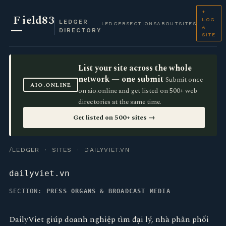
+
F
ield83
LOG
LEDGER
LEDGER
SECTIONS
ABOUT
SITES
A
DIRECTORY
SITE
List your site across the whole
network — one submit
Submit once
AIO.ONLINE
on aio.online and get listed on 500+ web
directories at the same time.
Get listed on 500+ sites →
/LEDGER
·
SITES
· DAILYVIET.VN
dailyviet.vn
SECTION:
PRESS ORGANS & BROADCAST MEDIA
DailyViet giúp doanh nghiệp tìm đại lý, nhà phân phối