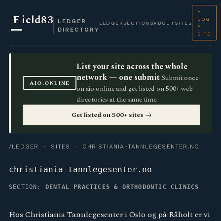
+
F
ield83
LOG
LEDGER
LEDGER
SECTIONS
ABOUT
SITES
A
DIRECTORY
SITE
List your site across the whole
network — one submit
Submit once
AIO.ONLINE
on aio.online and get listed on 500+ web
directories at the same time.
Get listed on 500+ sites →
/LEDGER
·
SITES
· CHRISTIANIA-TANNLEGESENTER.NO
christiania-tannlegesenter.no
SECTION:
DENTAL PRACTICES & ORTHODONTIC CLINICS
Hos Christiania Tannlegesenter i Oslo og på Råholt er vi